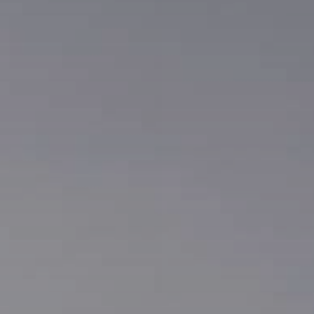
RENA 41
ORIGINAL
MIRTO E
ROSA
RENA 41
CITRUS
FUSION
DESIGN &
PACKAGING
CERTIFICAZIONI
& AWARDS
CASA RENA 41
COCKTAILS
SOSTENIBILITÀ