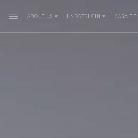
ABOUT US
I NOSTRI GIN
CASA RE
ABOUT US
LA NOSTRA
STORIA
DAL SEME ALLA
BOTTIGLIA
LE NOSTRE
BOTANICHE
LA
DISTILLAZIONE
I NOSTRI GIN
RENA 41
ORIGINAL