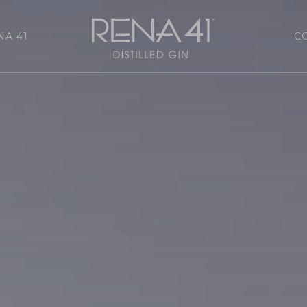
NA 41
C